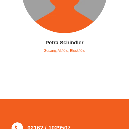
Petra Schindler
Gesang, Altflöte, Blockflöte
02162 / 1029507
